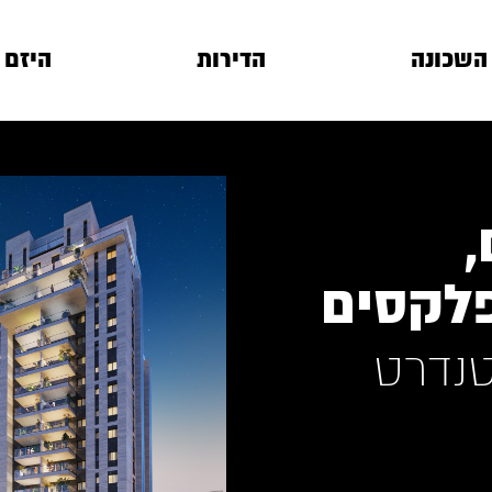
השכונה
הדירות
היזם
,
פלקסים
טנדרט