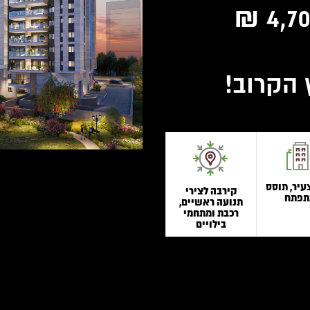
 הקרוב!
עיר, תוסס
קירבה לצירי
תפתח
תנועה ראשיים,
רכבת ומתחמי
בילויים